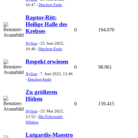
16:47
-
Drachen-Ende
Raptor-Ritt:
Heilige Halle des
0
194.070
Krebses
Xylion
-
25. Juni 2022,
16:46
-
Drachen-Ende
Respekt erwiesen
0
98.961
Xylion
-
7. Juni 2022, 13:46
-
Drachen-Ende
Zu größeren
Höhen
0
159.415
Xylion
-
23. Mai 2022,
13:52
-
Die Echowald-
Wildnis
Lutgardis-Maestro