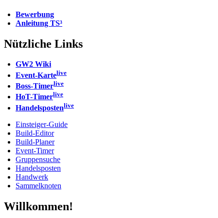
Bewerbung
Anleitung TS³
Nützliche Links
GW2 Wiki
live
Event-Karte
live
Boss-Timer
live
HoT-Timer
live
Handelsposten
Einsteiger-Guide
Build-Editor
Build-Planer
Event-Timer
Gruppensuche
Handelsposten
Handwerk
Sammelknoten
Willkommen!