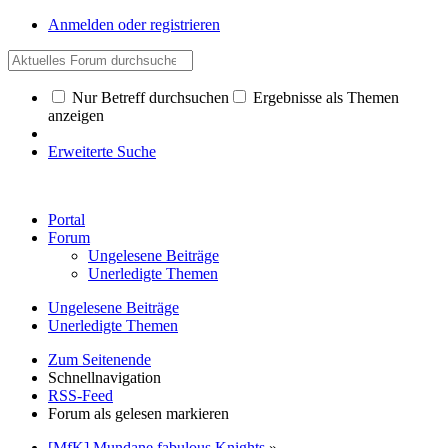
Anmelden oder registrieren
Nur Betreff durchsuchen
Ergebnisse als Themen
anzeigen
Erweiterte Suche
Portal
Forum
Ungelesene Beiträge
Unerledigte Themen
Ungelesene Beiträge
Unerledigte Themen
Zum Seitenende
Schnellnavigation
RSS-Feed
Forum als gelesen markieren
[MfK] Mundane fabulous Knights
»