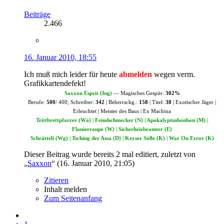
Beiträge
2.466
16. Januar 2010, 18:55
Ich muß mich leider für heute
abmelden
wegen verm.
Grafikkartendefekt!
Saxxon Esprit (Ing)
— Magisches Gespür:
302%
Berufe:
500
/ 400; Schreiber:
342
| Beherrschg.:
158
| Titel:
38
| Exotischer Jäger |
Erleuchtet | Meister des Baus | Ex Machina
Trittbrettpfarrer (Wä) | Feindschmecker (N) | Apokalyptusbonbon (M) |
Flanierraupe (W) | Sicherheizbeamter (E)
Schrätteli (Wg) | Tsching der Assa (D) | Keyser Söße (K) | War On Error (K)
Dieser Beitrag wurde bereits 2 mal editiert, zuletzt von
„
Saxxon
“ (
16. Januar 2010, 21:05
)
Zitieren
Inhalt melden
Zum Seitenanfang