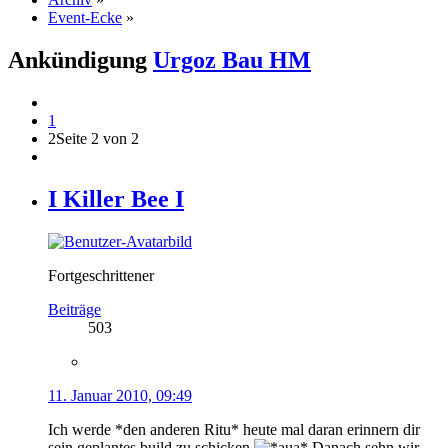
Event-Ecke
»
Ankündigung
Urgoz Bau HM
1
2
Seite 2 von 2
I Killer Bee I
Fortgeschrittener
Beiträge
503
11. Januar 2010, 09:49
Ich werde *den anderen Ritu* heute mal daran erinnern dir
sein geplantes build zu schicken
Danach sehn wir