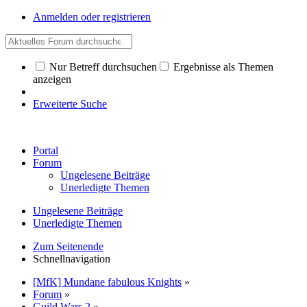
Anmelden oder registrieren
Nur Betreff durchsuchen
Ergebnisse als Themen
anzeigen
Erweiterte Suche
Portal
Forum
Ungelesene Beiträge
Unerledigte Themen
Ungelesene Beiträge
Unerledigte Themen
Zum Seitenende
Schnellnavigation
[MfK] Mundane fabulous Knights
»
Forum
»
Guild Wars 2
»