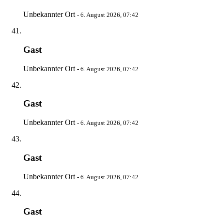
Unbekannter Ort
-
6. August 2026, 07:42
Gast
Unbekannter Ort
-
6. August 2026, 07:42
Gast
Unbekannter Ort
-
6. August 2026, 07:42
Gast
Unbekannter Ort
-
6. August 2026, 07:42
Gast