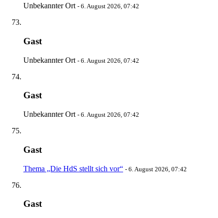
Unbekannter Ort
-
6. August 2026, 07:42
Gast
Unbekannter Ort
-
6. August 2026, 07:42
Gast
Unbekannter Ort
-
6. August 2026, 07:42
Gast
Thema „Die HdS stellt sich vor“
-
6. August 2026, 07:42
Gast