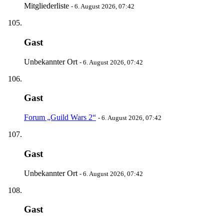
Mitgliederliste
-
6. August 2026, 07:42
Gast
Unbekannter Ort
-
6. August 2026, 07:42
Gast
Forum „Guild Wars 2“
-
6. August 2026, 07:42
Gast
Unbekannter Ort
-
6. August 2026, 07:42
Gast