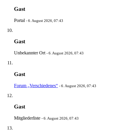
Gast
Portal
-
6. August 2026, 07:43
Gast
Unbekannter Ort
-
6. August 2026, 07:43
Gast
Forum „Verschiedenes“
-
6. August 2026, 07:43
Gast
Mitgliederliste
-
6. August 2026, 07:43