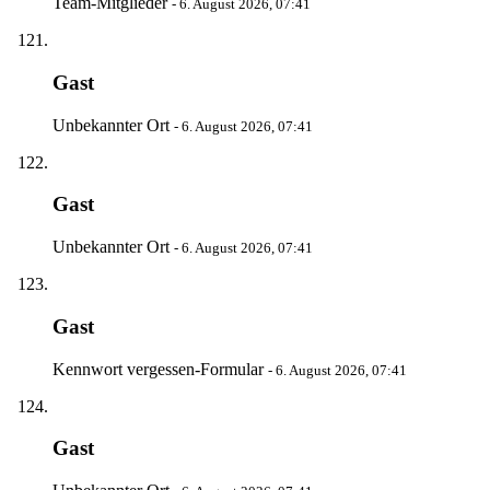
Team-Mitglieder
-
6. August 2026, 07:41
Gast
Unbekannter Ort
-
6. August 2026, 07:41
Gast
Unbekannter Ort
-
6. August 2026, 07:41
Gast
Kennwort vergessen-Formular
-
6. August 2026, 07:41
Gast