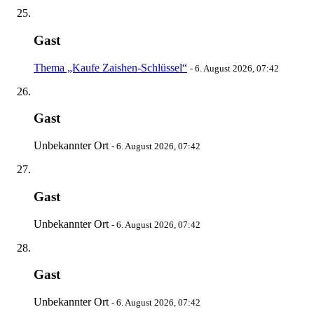
Gast
Thema „Kaufe Zaishen-Schlüssel“
-
6. August 2026, 07:42
Gast
Unbekannter Ort
-
6. August 2026, 07:42
Gast
Unbekannter Ort
-
6. August 2026, 07:42
Gast
Unbekannter Ort
-
6. August 2026, 07:42