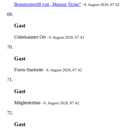
Benutzerprofil von „Maurus Ticius“
-
6. August 2026, 07:42
Gast
Unbekannter Ort
-
6. August 2026, 07:42
Gast
Foren-Startseite
-
6. August 2026, 07:42
Gast
Mitgliederliste
-
6. August 2026, 07:42
Gast