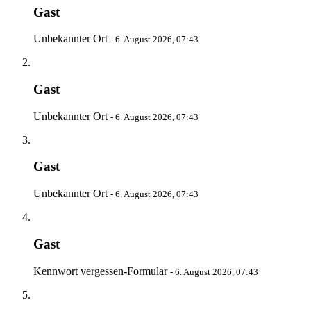
Gast
Unbekannter Ort
-
6. August 2026, 07:43
Gast
Unbekannter Ort
-
6. August 2026, 07:43
Gast
Unbekannter Ort
-
6. August 2026, 07:43
Gast
Kennwort vergessen-Formular
-
6. August 2026, 07:43