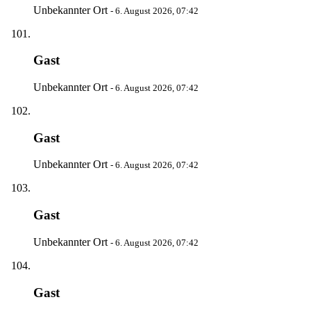
Unbekannter Ort
-
6. August 2026, 07:42
Gast
Unbekannter Ort
-
6. August 2026, 07:42
Gast
Unbekannter Ort
-
6. August 2026, 07:42
Gast
Unbekannter Ort
-
6. August 2026, 07:42
Gast