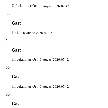
Unbekannter Ort
-
6. August 2026, 07:42
Gast
Portal
-
6. August 2026, 07:42
Gast
Unbekannter Ort
-
6. August 2026, 07:42
Gast
Unbekannter Ort
-
6. August 2026, 07:42
Gast