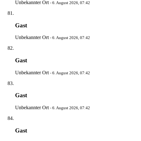
Unbekannter Ort
-
6. August 2026, 07:42
Gast
Unbekannter Ort
-
6. August 2026, 07:42
Gast
Unbekannter Ort
-
6. August 2026, 07:42
Gast
Unbekannter Ort
-
6. August 2026, 07:42
Gast