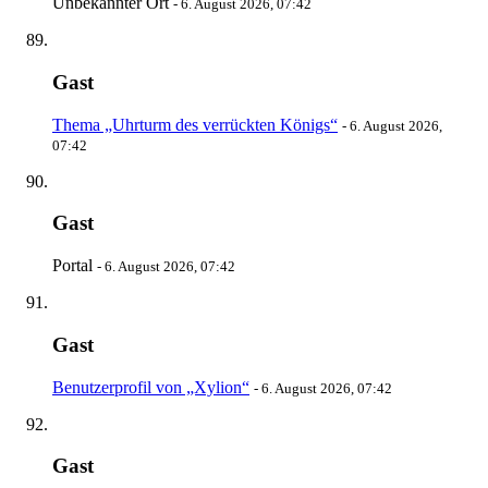
Unbekannter Ort
-
6. August 2026, 07:42
Gast
Thema „Uhrturm des verrückten Königs“
-
6. August 2026,
07:42
Gast
Portal
-
6. August 2026, 07:42
Gast
Benutzerprofil von „Xylion“
-
6. August 2026, 07:42
Gast