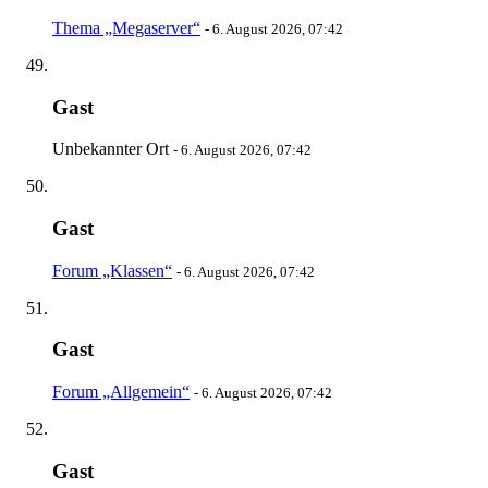
Thema „Megaserver“
-
6. August 2026, 07:42
Gast
Unbekannter Ort
-
6. August 2026, 07:42
Gast
Forum „Klassen“
-
6. August 2026, 07:42
Gast
Forum „Allgemein“
-
6. August 2026, 07:42
Gast